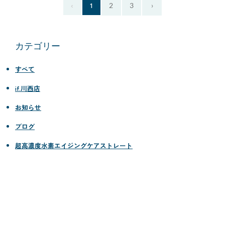
‹
1
2
3
›
カテゴリー
すべて
if.川西店
お知らせ
ブログ
超高濃度水素エイジングケアストレート