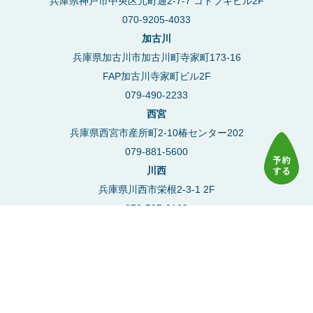
兵庫県神戸市中央区元町通2-7-7 コトブキビル2F
070-9205-4033
加古川
兵庫県加古川市加古川町寺家町173-16
FAP加古川寺家町ビル2F
079-490-2233
西宮
兵庫県西宮市産所町2-10椿センター202
079-881-5600
川西
兵庫県川西市栄根2-3-1 2F
072-707-2123
豊中
大阪府豊中市本町2丁目4-5 アーバンライフ101
06-7777-6177
塚口
兵庫県尼崎市南塚口町1丁目6-2 塚口タイニープラザ201