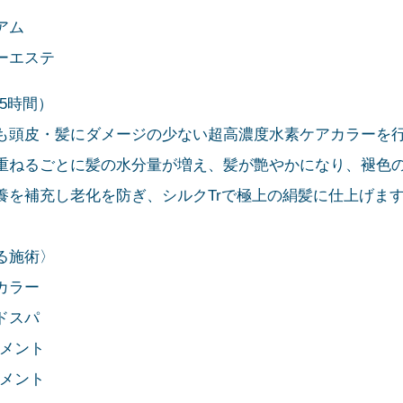
アム
ーエステ
.5時間）
も頭皮・髪にダメージの少ない超高濃度水素ケアカラーを
重ねるごとに髪の水分量が増え、髪が艶やかになり、褪色
養を補充し老化を防ぎ、シルクTrで極上の絹髪に仕上げま
る施術〉
カラー
ドスパ
トメント
トメント