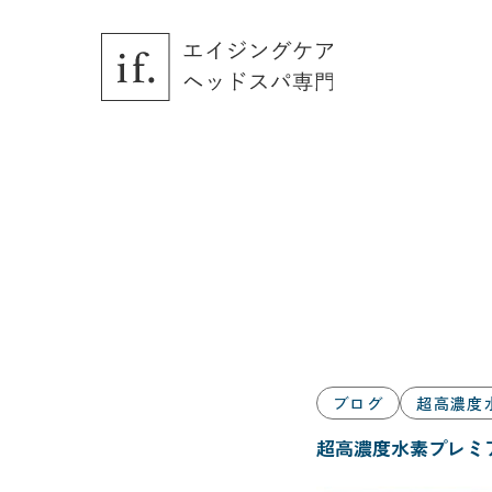
Skip
to
the
content
ブログ
超高濃度
超高濃度水素プレミ