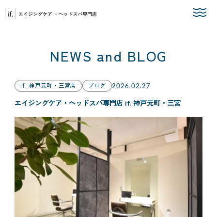
Skip
to
the
content
NEWS and BLOG
if. 神戸元町・三宮店
ブログ
2026.02.27
エイジングケア・ヘッドスパ専門店 if. 神戸元町・三宮