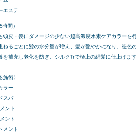
アム
ーエステ
.5時間）
も頭皮・髪にダメージの少ない超高濃度水素ケアカラーを
重ねるごとに髪の水分量が増え、髪が艶やかになり、褪色
養を補充し老化を防ぎ、シルクTrで極上の絹髪に仕上げま
る施術〉
カラー
ドスパ
トメント
トメント
トメント