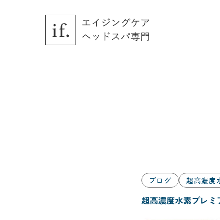
Skip
to
the
content
ブログ
超高濃度
超高濃度水素プレミ