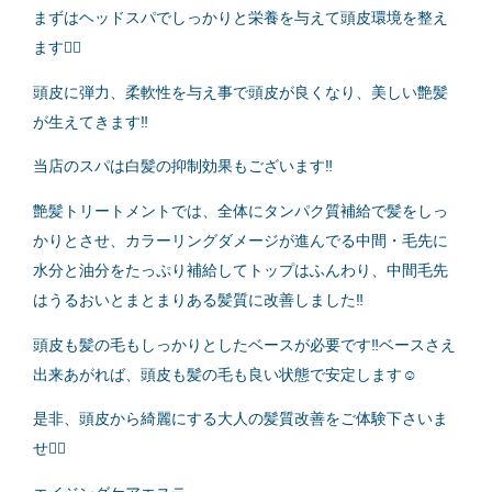
まずはヘッドスパでしっかりと栄養を与えて頭皮環境を整え
ます💆‍♀️
頭皮に弾力、柔軟性を与え事で頭皮が良くなり、美しい艶髪
が生えてきます‼️
当店のスパは白髪の抑制効果もございます‼️
艶髪トリートメントでは、全体にタンパク質補給で髪をしっ
かりとさせ、カラーリングダメージが進んでる中間・毛先に
水分と油分をたっぷり補給してトップはふんわり、中間毛先
はうるおいとまとまりある髪質に改善しました‼️
頭皮も髪の毛もしっかりとしたベースが必要です‼️ベースさえ
出来あがれば、頭皮も髪の毛も良い状態で安定します☺️
是非、頭皮から綺麗にする大人の髪質改善をご体験下さいま
せ💁‍♂️