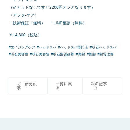
（※カットなしですと2200円オフとなります）
〈アフタ-ケア〉
・技術保証（無料） ・LINE相談（無料）
￥14,300（税込）
#
エイジングケア
#
ヘッドスパ
#
ヘッドスパ専門店
#
明石ヘッドスパ
#
明石美容室
#
明石美容院
#
明石髪質改善
#
美髪
#
艶髪
#
髪質改善
一覧に戻
次の記事
前の記
る
事