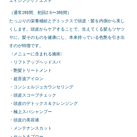
エイジングケアエステ
（通常2時間、初回2.5〜3時間）
たっぷりの栄養補給とデトックスで頭皮・髪を内側から美し
くします。頭皮からケアすることで、生えてくる髪もツヤツ
ヤに。髪そのものを健康にし、本来持っている色艶を引き出
すのが特徴です。
〈メニューに含まれる施術〉
・リフトアップヘッドスパ
・艶髪トリートメント
・超音波アイロン
・コンシェルジュカウンセリング
・頭皮スコープチェック
・頭皮のデトックス＆クレンジング
・極上スパシャンプー
・頭皮の美容液
・メンテナンスカット
・セット＆ブロー